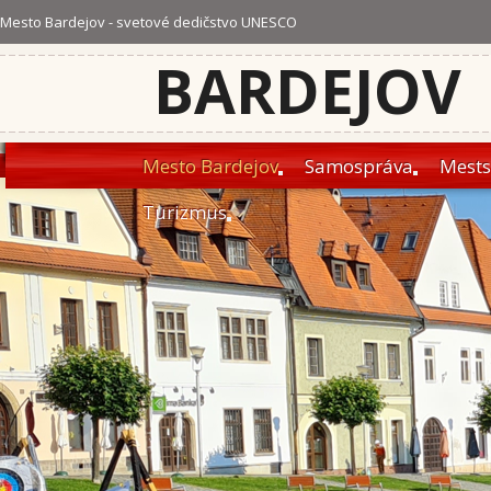
Mesto Bardejov - svetové dedičstvo UNESCO
BARDEJOV
Mesto Bardejov
Samospráva
Mests
Turizmus