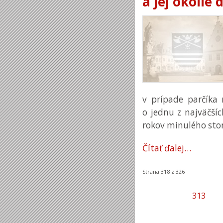
a jej okolie
v prípade parčíka 
o jednu z najväčšíc
rokov minulého stor
Čítať ďalej…
Strana 318 z 326
313