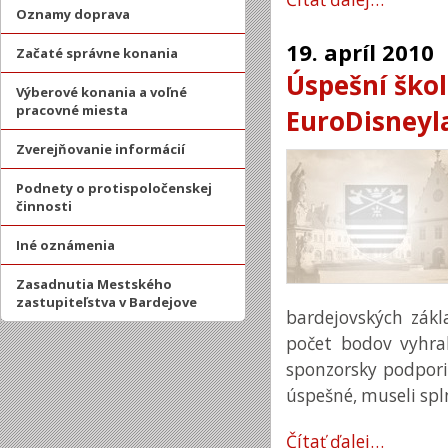
Oznamy doprava
19.
apríl
2010
Začaté správne konania
Úspešní škol
Výberové konania a voľné
pracovné miesta
EuroDisneyl
Zverejňovanie informácií
Podnety o protispoločenskej
činnosti
Iné oznámenia
Zasadnutia Mestského
zastupiteľstva v Bardejove
bardejovských zákla
počet bodov vyhral
sponzorsky podporil
úspešné, museli splni
Čítať ďalej…