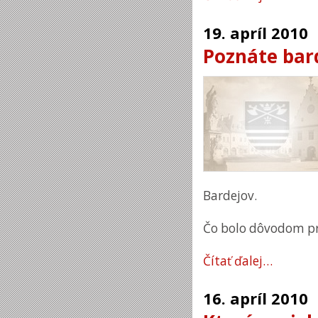
19.
apríl
2010
Poznáte bar
Bardejov.
Čo bolo dôvodom pre
Čítať ďalej…
16.
apríl
2010