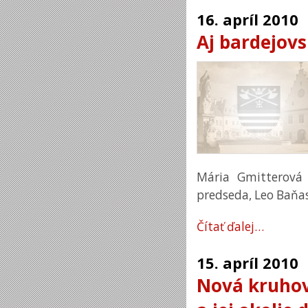
16.
apríl
2010
Aj bardejovs
Mária Gmitterová 
predseda, Leo Baňas,
Čítať ďalej…
15.
apríl
2010
Nová kruhov