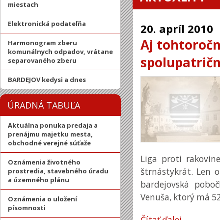
miestach
Elektronická podateľňa
20.
apríl
2010
Aj tohtoročn
Harmonogram zberu
komunálnych odpadov, vrátane
spolupatričn
separovaného zberu
BARDEJOV kedysi a dnes
ÚRADNÁ TABUĽA
Aktuálna ponuka predaja a
prenájmu majetku mesta,
obchodné verejné súťaže
Liga proti rakovin
Oznámenia životného
štrnástykrát. Len 
prostredia, stavebného úradu
a územného plánu
bardejovská poboč
Venuša, ktorý má 52 
Oznámenia o uložení
písomnosti
Čítať ďalej…