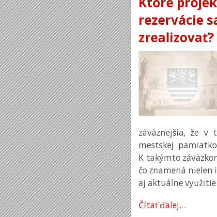
Ktoré proje
rezervácie s
zrealizovať?
záväznejšia, že v
mestskej pamiatkov
K takýmto záväzkom
čo znamená nielen 
aj aktuálne využitie
Čítať ďalej…