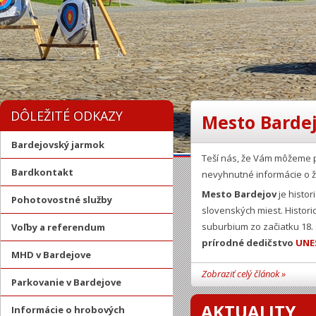
DÔLEŽITÉ ODKAZY
Mesto Bardej
Bardejovský jarmok
Teší nás, že Vám môžeme 
Bardkontakt
nevyhnutné informácie o ž
Mesto Bardejov
je histor
Pohotovostné služby
slovenských miest. Histor
suburbium zo začiatku 18.
Voľby a referendum
prírodné dedičstvo
UNE
MHD v Bardejove
Zobraziť celý článok »
Parkovanie v Bardejove
AKTUALITY
Informácie o hrobových