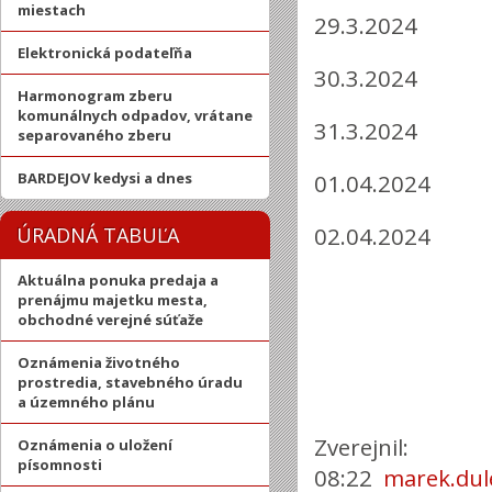
miestach
29.3.2024
Elektronická podateľňa
30.3.2024 S
Harmonogram zberu
komunálnych odpadov, vrátane
31.3.2024
separovaného zberu
BARDEJOV kedysi a dnes
01.04.2024
02.04.2024
ÚRADNÁ TABUĽA
Aktuálna ponuka predaja a
prenájmu majetku mesta,
obchodné verejné súťaže
Oznámenia životného
prostredia, stavebného úradu
a územného plánu
Zverejnil
Oznámenia o uložení
písomnosti
08:22
marek.dul