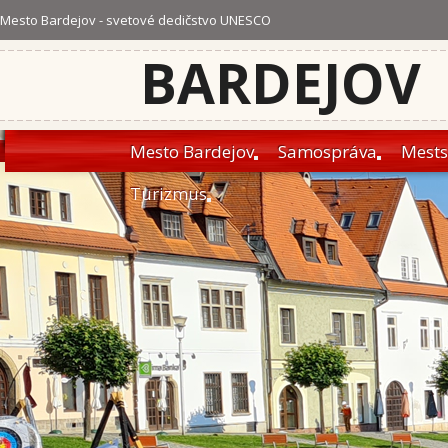
Mesto Bardejov - svetové dedičstvo UNESCO
BARDEJOV
Mesto Bardejov
Samospráva
Mests
Turizmus