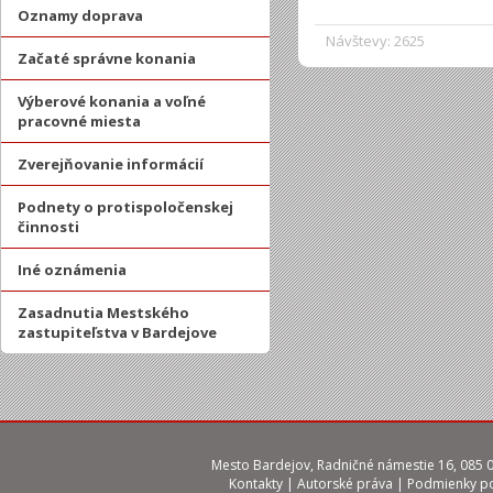
Oznamy doprava
Návštevy: 2625
Začaté správne konania
Výberové konania a voľné
pracovné miesta
Zverejňovanie informácií
Podnety o protispoločenskej
činnosti
Iné oznámenia
Zasadnutia Mestského
zastupiteľstva v Bardejove
Mesto Bardejov, Radničné námestie 16, 085 01
Kontakty
|
Autorské práva
|
Podmienky po