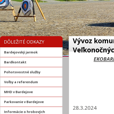
Vývoz komu
DÔLEŽITÉ ODKAZY
Veľkonočnýc
Bardejovský jarmok
EKOBARD 
Bardkontakt
Pohotovostné služby
Voľby a referendum
MHD v Bardejove
Parkovanie v Bardejove
28.3.2024 
Informácie o hrobových