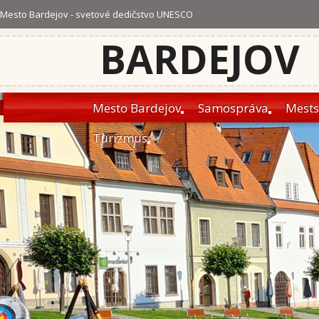
Mesto Bardejov - svetové dedičstvo UNESCO
BARDEJOV
Mesto Bardejov
Samospráva
Mests
Turizmus