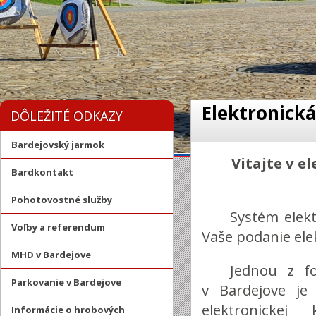
Elektronick
DÔLEŽITÉ ODKAZY
Bardejovský jarmok
Vitajte v e
Bardkontakt
Pohotovostné služby
Systém elek
Voľby a referendum
Vaše podanie ele
MHD v Bardejove
Jednou z fo
Parkovanie v Bardejove
v Bardejove je
elektronickej 
Informácie o hrobových