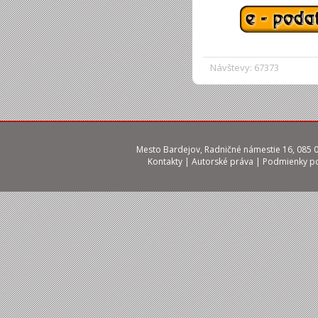
Návštevy: 67373
Mesto Bardejov, Radničné námestie 16, 085 01
Kontakty
|
Autorské práva
|
Podmienky po