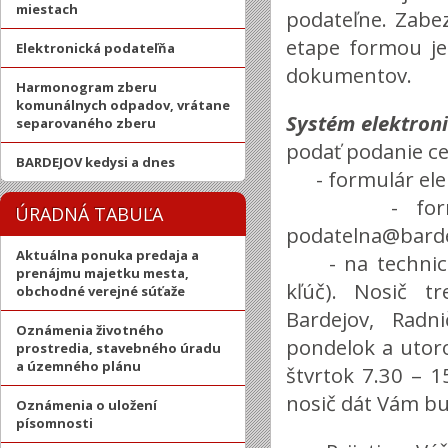
miestach
podateľne. Zabez
etape formou je
Elektronická podateľňa
dokumentov.
Harmonogram zberu
komunálnych odpadov, vrátane
Systém elektron
separovaného zberu
podať podanie ce
BARDEJOV kedysi a dnes
- formulár elek
- formou em
ÚRADNÁ TABUĽA
podatelna@barde
Aktuálna ponuka predaja a
- na technicko
prenájmu majetku mesta,
kľúč). Nosič t
obchodné verejné súťaže
Bardejov, Radn
Oznámenia životného
pondelok a utoro
prostredia, stavebného úradu
a územného plánu
štvrtok 7.30 – 1
nosič dát Vám bu
Oznámenia o uložení
písomnosti