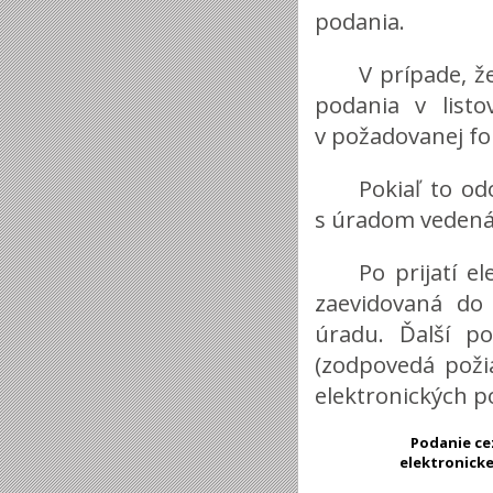
podania.
V prípade, že
podania v list
v požadovanej fo
Pokiaľ to od
s úradom vedená
Po prijatí e
zaevidovaná do 
úradu. Ďalší p
(zodpovedá poži
elektronických p
Podanie ce
elektronick