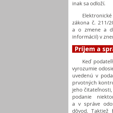
inak sa odloží.
Elektronick
zákona č. 211/2
a o zmene a do
informácií) v zne
Príjem a sp
Keď podateľ
vyrozumie odosi
uvedenú v podan
prvotných kontro
jeho čitateľnosti
podanie niekt
a v správe odo
dôvod. Taktiež 