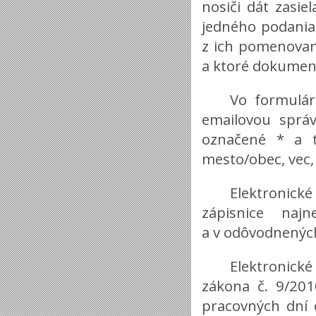
nosiči dát zasiel
jedného podania
z ich pomenovan
a ktoré dokument
Vo formulár
emailovou správ
označené * a to
mesto/obec, vec, 
Elektronick
zápisnice na
a v odôvodnenýc
Elektronick
zákona č. 9/201
pracovných dní