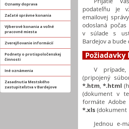
Prijatie V
Oznamy doprava
podateľňu je v
Začaté správne konania
emailovej správ
odoslaná počas 
Výberové konania a voľné
pracovné miesta
v súlade s ust
Bardejov a bude
Zverejňovanie informácií
Požiadavky
Podnety o protispoločenskej
činnosti
V prípade,
Iné oznámenia
(pripojený súb
Zasadnutia Mestského
*.htm
,
*.html
(h
zastupiteľstva v Bardejove
(dokument v t
formáte Adobe 
*.xls
(dokument M
Jednou e-m