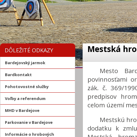
Mestská hr
DÔLEŽITÉ ODKAZY
Bardejovský jarmok
Mesto Bard
Bardkontakt
povinnosťami or
zák. č. 369/199
Pohotovostné služby
predpisov hrom
Voľby a referendum
celom území mest
MHD v Bardejove
Mestskú hro
Parkovanie v Bardejove
dodatku k zmluv
Informácie o hrobových
Mestská hroma