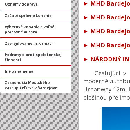
► MHD Bardej
Oznamy doprava
Začaté správne konania
► MHD Bardejo
Výberové konania a voľné
► MHD Bardejo
pracovné miesta
Zverejňovanie informácií
► MHD Bardejo
Podnety o protispoločenskej
►
NÁRODNÝ IN
činnosti
Iné oznámenia
Cestujúci v
moderné autobus
Zasadnutia Mestského
zastupiteľstva v Bardejove
Urbanway 12m, I
plošinou pre imo