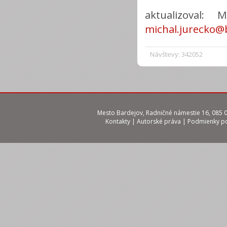
aktualizoval: 
michal.jurecko@
Návštevy: 342052
Mesto Bardejov, Radničné námestie 16, 085 01
Kontakty
|
Autorské práva
|
Podmienky po