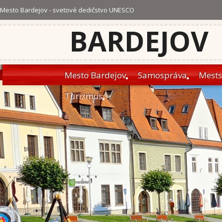
Mesto Bardejov - svetové dedičstvo UNESCO
BARDEJOV
Mesto Bardejov
Samospráva
Mests
Turizmus