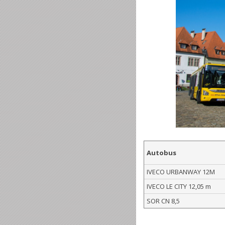
Autobus
IVECO URBANWAY 12M
IVECO LE CITY 12,05 m
SOR CN 8,5