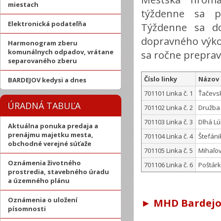
miestach
týždenne sa p
Elektronická podateľňa
Týždenne sa d
dopravného výk
Harmonogram zberu
komunálnych odpadov, vrátane
sa ročne prepraví
separovaného zberu
Číslo linky
Názov 
BARDEJOV kedysi a dnes
701101 Linka č. 1
Ťačevsk
ÚRADNÁ TABUĽA
701102 Linka č. 2
Družba
701103 Linka č. 3
Dlhá Lú
Aktuálna ponuka predaja a
prenájmu majetku mesta,
701104 Linka č. 4
Štefáni
obchodné verejné súťaže
701105 Linka č. 5
Mihaľov
Oznámenia životného
701106 Linka č. 6
Poštárk
prostredia, stavebného úradu
a územného plánu
Oznámenia o uložení
► MHD Bardej
písomnosti