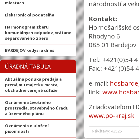
národností a vek
miestach
Elektronická podateľňa
Kontakt:
Hornošarišské os
Harmonogram zberu
komunálnych odpadov, vrátane
Rhodyho 6
separovaného zberu
085 01 Bardejov
BARDEJOV kedysi a dnes
Tel.: +421(0)54 
ÚRADNÁ TABUĽA
Fax.: +421(0)54 
Aktuálna ponuka predaja a
e-mail:
hosbarde
prenájmu majetku mesta,
obchodné verejné súťaže
link:
www.hosbar
Oznámenia životného
Zriaďovateľom H
prostredia, stavebného úradu
a územného plánu
www.po-kraj.sk
Oznámenia o uložení
Návštevy: 43525
písomnosti