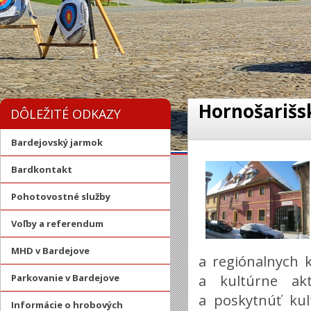
Hornošarišs
DÔLEŽITÉ ODKAZY
Bardejovský jarmok
Bardkontakt
Pohotovostné služby
Voľby a referendum
MHD v Bardejove
a regiónalnych 
a kultúrne akt
Parkovanie v Bardejove
a poskytnúť kul
Informácie o hrobových