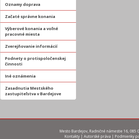
Oznamy doprava
Začaté správne konania
Výberové konania a voľné
pracovné miesta
Zverejňovanie informácií
Podnety o protispoločenskej
činnosti
Iné oznámenia
Zasadnutia Mestského
zastupiteľstva v Bardejove
Mesto Bardejov, Radničné námestie 16, 085 01
Kontakty
|
Autorské práva
|
Podmienky po