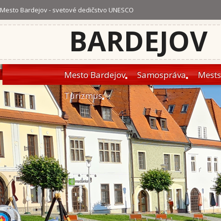
Mesto Bardejov - svetové dedičstvo UNESCO
BARDEJOV
Mesto Bardejov
Samospráva
Mests
Turizmus