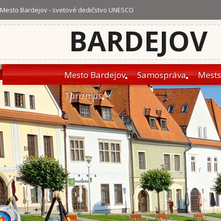
Mesto Bardejov - svetové dedičstvo UNESCO
BARDEJOV
Mesto Bardejov
Samospráva
Mests
Turizmus