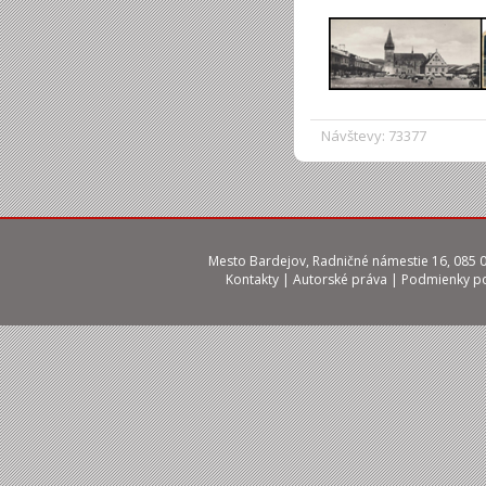
Návštevy: 73377
Mesto Bardejov, Radničné námestie 16, 085 01
Kontakty
|
Autorské práva
|
Podmienky po