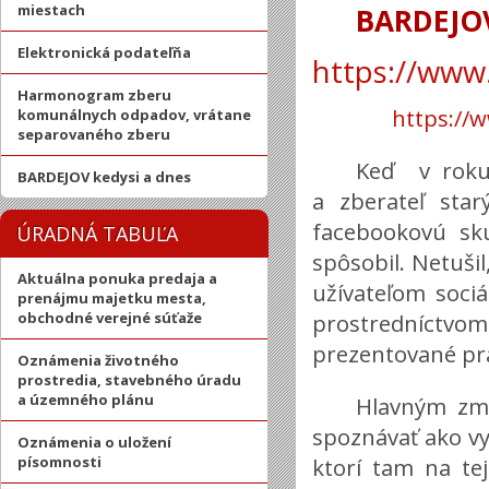
miestach
BARDEJOV
Elektronická podateľňa
https://www
Harmonogram zberu
https:/
komunálnych odpadov, vrátane
separovaného zberu
Keď v roku 
BARDEJOV kedysi a dnes
a zberateľ star
facebookovú sku
ÚRADNÁ TABUĽA
spôsobil. Netuši
Aktuálna ponuka predaja a
užívateľom sociál
prenájmu majetku mesta,
obchodné verejné súťaže
prostredníctvom
prezentované prá
Oznámenia životného
prostredia, stavebného úradu
a územného plánu
Hlavným zmy
spoznávať ako vyz
Oznámenia o uložení
písomnosti
ktorí tam na tej 