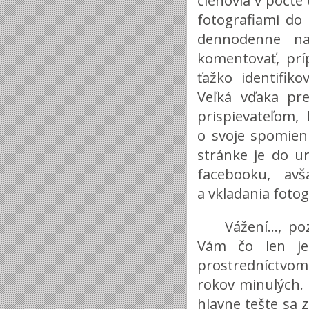
členovia v počte 
fotografiami do
dennodenne na
komentovať, prí
ťažko identifik
Veľká vďaka pr
prispievateľom,
o svoje spomienk
stránke je do u
facebooku, av
a vkladania fotogr
Vážení..., p
Vám čo len je
prostredníctvom
rokov minulých. 
hlavne tešte sa z