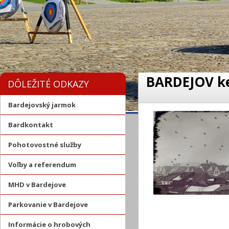
BARDEJOV ke
DÔLEŽITÉ ODKAZY
Bardejovský jarmok
Bardkontakt
Pohotovostné služby
Voľby a referendum
MHD v Bardejove
Parkovanie v Bardejove
Informácie o hrobových