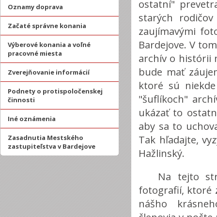
ostatní" prevetr
Oznamy doprava
starých rodičo
Začaté správne konania
zaujímavými fot
Bardejove. V tom
Výberové konania a voľné
pracovné miesta
archív o históri
bude mať záujem
Zverejňovanie informácií
ktoré sú niekde
Podnety o protispoločenskej
"šuflíkoch" arch
činnosti
ukázať to ostatn
Iné oznámenia
aby sa to uchova
Tak hľadajte, vy
Zasadnutia Mestského
zastupiteľstva v Bardejove
Hažlinský.
Na tejto st
fotografií, ktor
nášho krásneho