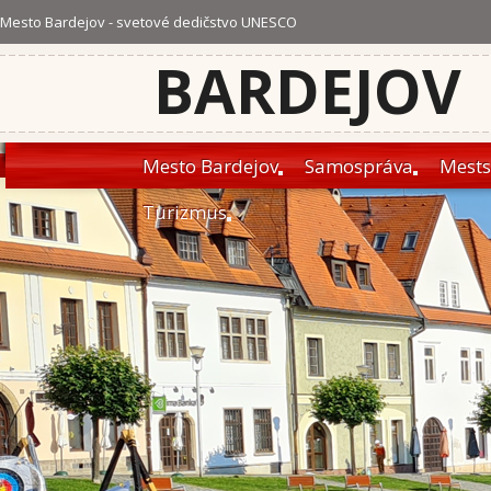
Mesto Bardejov - svetové dedičstvo UNESCO
BARDEJOV
Mesto Bardejov
Samospráva
Mests
Turizmus