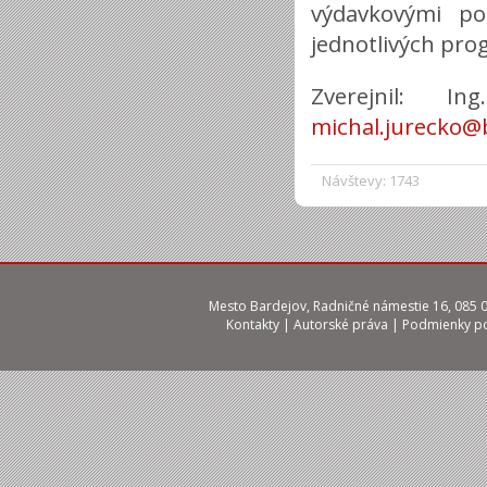
výdavkovými po
jednotlivých pro
Zverejnil: I
michal.jurecko@
Návštevy: 1743
Mesto Bardejov, Radničné námestie 16, 085 01
Kontakty
|
Autorské práva
|
Podmienky po