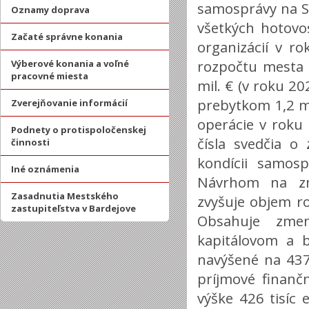
samosprávy na S
Oznamy doprava
všetkých hotovo
Začaté správne konania
organizácií v r
rozpočtu mesta 
Výberové konania a voľné
pracovné miesta
mil. € (v roku 20
prebytkom 1,2 mi
Zverejňovanie informácií
operácie v roku 
Podnety o protispoločenskej
čísla svedčia o
činnosti
kondícii samosp
Iné oznámenia
Návrhom na zm
Zasadnutia Mestského
zvyšuje objem r
zastupiteľstva v Bardejove
Obsahuje zmen
kapitálovom a 
navýšené na 437 
príjmové finanč
výške 426 tisíc