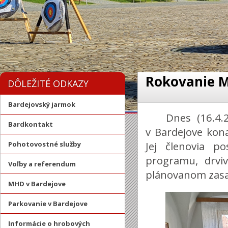
Rokovanie M
DÔLEŽITÉ ODKAZY
Bardejovský jarmok
Dnes (16.4
Bardkontakt
v Bardejove kona
Jej členovia p
Pohotovostné služby
programu, drvi
Voľby a referendum
plánovanom zasa
MHD v Bardejove
Parkovanie v Bardejove
Informácie o hrobových