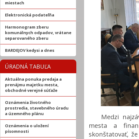
miestach
Elektronická podateľňa
Harmonogram zberu
komunálnych odpadov, vrátane
separovaného zberu
BARDEJOV kedysi a dnes
ÚRADNÁ TABUĽA
Aktuálna ponuka predaja a
prenájmu majetku mesta,
obchodné verejné súťaže
Oznámenia životného
prostredia, stavebného úradu
a územného plánu
Medzi najzá
mesta a finan
Oznámenia o uložení
písomnosti
skonštatovať, ž