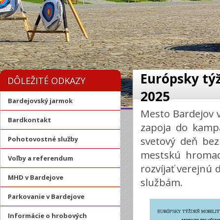
Európsky týž
DÔLEŽITÉ ODKAZY
2025
Bardejovský jarmok
Mesto Bardejov v
Bardkontakt
zapoja do kampa
svetový deň be
Pohotovostné služby
mestskú hromad
Voľby a referendum
rozvíjať verejnú 
MHD v Bardejove
službám.
Parkovanie v Bardejove
Informácie o hrobových