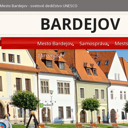
Mesto Bardejov - svetové dedičstvo UNESCO
BARDEJOV
Mesto Bardejov
Samospráva
Mests
Turizmus