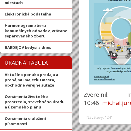
miestach
Elektronická podateľňa
Harmonogram zberu
komunálnych odpadov, vrátane
separovaného zberu
BARDEJOV kedysi a dnes
ÚRADNÁ TABUĽA
Aktuálna ponuka predaja a
prenájmu majetku mesta,
obchodné verejné súťaže
Zverejnil: 
Oznámenia životného
10:46
michal.ju
prostredia, stavebného úradu
a územného plánu
Návštevy: 1241
Oznámenia o uložení
písomnosti