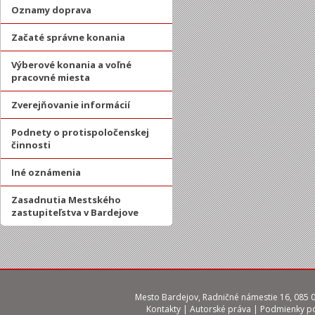
Oznamy doprava
Začaté správne konania
Výberové konania a voľné
pracovné miesta
Zverejňovanie informácií
Podnety o protispoločenskej
činnosti
Iné oznámenia
Zasadnutia Mestského
zastupiteľstva v Bardejove
Mesto Bardejov, Radničné námestie 16, 085 01
Kontakty
|
Autorské práva
|
Podmienky po