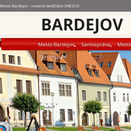
Mesto Bardejov - svetové dedičstvo UNESCO
BARDEJOV
Mesto Bardejov
Samospráva
Mests
Turizmus