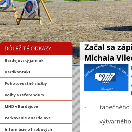
Začal sa záp
DÔLEŽITÉ ODKAZY
Michala Vile
Bardejovský jarmok
Bardkontakt
Pohotovostné služby
Voľby a referendum
- tanečného
MHD v Bardejove
Parkovanie v Bardejove
- výtvarného
Informácie o hrobových