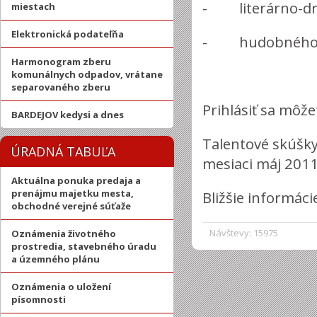
- literárno-dr
miestach
Elektronická podateľňa
- hudobného ( o
Harmonogram zberu
komunálnych odpadov, vrátane
separovaného zberu
Prihlásiť sa môž
BARDEJOV kedysi a dnes
Talentové skúšky
ÚRADNÁ TABUĽA
mesiaci máj 2011
Aktuálna ponuka predaja a
prenájmu majetku mesta,
Bližšie informác
obchodné verejné súťaže
Návštevy: 15975
Oznámenia životného
prostredia, stavebného úradu
a územného plánu
Oznámenia o uložení
písomnosti