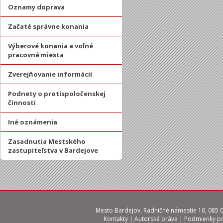
Oznamy doprava
Začaté správne konania
Výberové konania a voľné
pracovné miesta
Zverejňovanie informácií
Podnety o protispoločenskej
činnosti
Iné oznámenia
Zasadnutia Mestského
zastupiteľstva v Bardejove
Mesto Bardejov, Radničné námestie 16, 085 01
Kontakty
|
Autorské práva
|
Podmienky po