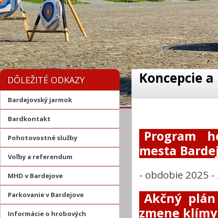
Koncepcie a
DÔLEŽITÉ ODKAZY
Bardejovský jarmok
Bardkontakt
Program ho
Pohotovostné služby
mesta Bardej
Voľby a referendum
-
obdobie 2025 -
MHD v Bardejove
Akčný plán
Parkovanie v Bardejove
zmene klímy
Informácie o hrobových