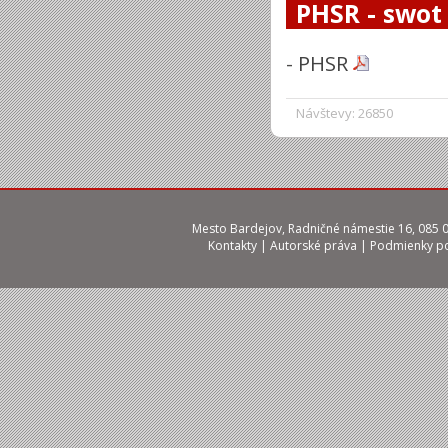
PHSR - swot
-
PHSR
Návštevy: 26850
Mesto Bardejov, Radničné námestie 16, 085 01
Kontakty
|
Autorské práva
|
Podmienky po