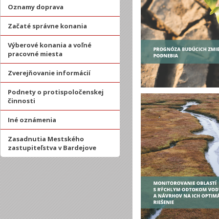
Oznamy doprava
Začaté správne konania
Výberové konania a voľné
pracovné miesta
Zverejňovanie informácií
Podnety o protispoločenskej
činnosti
Iné oznámenia
Zasadnutia Mestského
zastupiteľstva v Bardejove