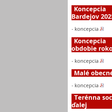
Koncepcia
Bardejov 202
-
koncepcia
Koncepcia 
obdobie roko
-
koncepcia
Malé obecné
-
koncepcia
Terénna soc
ďalej