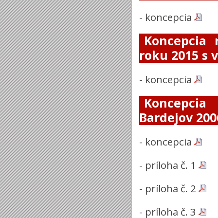
-
koncepcia
Koncepcia 
roku 2015 s 
-
koncepcia
Koncepcia
Bardejov 200
-
koncepcia
-
príloha č. 1
-
príloha č. 2
-
príloha č. 3