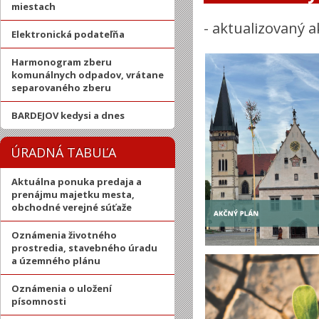
miestach
-
aktualizovaný 
Elektronická podateľňa
Harmonogram zberu
komunálnych odpadov, vrátane
separovaného zberu
BARDEJOV kedysi a dnes
ÚRADNÁ TABUĽA
Aktuálna ponuka predaja a
prenájmu majetku mesta,
obchodné verejné súťaže
Oznámenia životného
prostredia, stavebného úradu
a územného plánu
Oznámenia o uložení
písomnosti