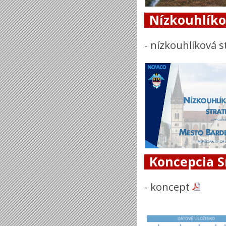
Nízkouhlíko
-
nízkouhlíková s
Koncepcia S
-
koncept