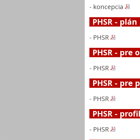
-
koncepcia
PHSR - plán
-
PHSR
PHSR - pre 
-
PHSR
PHSR - pre 
-
PHSR
PHSR - profi
-
PHSR