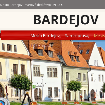
Mesto Bardejov - svetové dedičstvo UNESCO
BARDEJOV
Mesto Bardejov
Samospráva
Mests
Turizmus