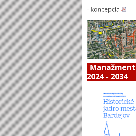
-
koncepcia
Manažment 
2024 - 2034