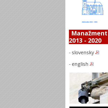
Manažment 
2013 - 2020
-
slovensky
-
english